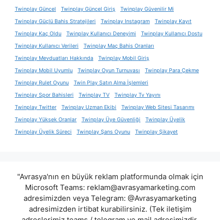
Twinplay Güncel
Twinplay Güncel Giriş
Twinplay Güvenilir Mi
Twinplay Güçlü Bahis Stratejileri
Twinplay Instagram
Twinplay Kayıt
Twinplay Kaç Oldu
Twinplay Kullanıcı Deneyimi
Twinplay Kullanıcı Dostu
Twinplay Kullanıcı Verileri
Twinplay Maç Bahis Oranları
Twinplay Mevduatları Hakkında
Twinplay Mobil Giriş
Twinplay Mobil Uyumlu
Twinplay Oyun Turnuvası
Twinplay Para Çekme
Twinplay Rulet Oyunu
Twin Play Satın Alma İşlemleri
Twinplay Spor Bahisleri
Twinplay TV
Twinplay Tv Yayını
Twinplay Twitter
Twinplay Uzman Ekibi
Twinplay Web Sitesi Tasarımı
Twinplay Yüksek Oranlar
Twinplay Üye Güvenliği
Twinplay Üyelik
Twinplay Üyelik Süreci
Twinplay Şans Oyunu
Twinplay Şikayet
"Avrasya'nın en büyük reklam platformunda olmak için
Microsoft Teams:
reklam@avrasyamarketing.com
adresimizden veya Telegram: @Avrasyamarketing
adresimizden irtibat kurabilirsiniz. (Tek iletişim
adreslerimiz teams / telegram ve mail adresimizdir.