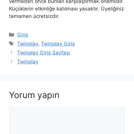
vermeden önce bunları karşılaştırmak önemlidir.
Küçüklerin etkinliğe katılması yasaktır. Üyeliğiniz
tamamen ücretsizdir.
Kategoriler
Giriş
Etiketler
Twinplay
,
Twinplay Giriş
Twinplay Giriş Sayfası
Twinplay
Yorum yapın
Yorum