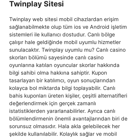
Twinplay Sitesi
Twinplay web sitesi mobil cihazlardan erişim
sağlanabilmekte olup tüm ios ve Android işletim
sistemleri ile kullanıcı dostudur. Canlı bölge
çalışır hale geldiğinde mobil uyumlu hizmetler
sunulacaktır. Twinplay uyumlu mu? Canlı casino
skorları bölümü sayesinde canlı casino
oyunlarına katılan oyuncular skorlar hakkında
bilgi sahibi olma hakkına sahiptir. Kupon
tasarlayan bir katılımcı, oyun sonuçlarından
kolayca bol miktarda bilgi toplayabilir. Canlı
bahis kuponları üreten kişiler, çeşitli alternatifleri
değerlendirmek için gerçek zamanlı
istatistiklerden yararlanabilirler. Ayrıca canlı
bölümlendirmenin önemli avantajlarından biri de
sorunsuz olmasıdır. Hala akla gelebilecek her
şekilde kullanılabilir. Kolaylık sağlar ve mobil