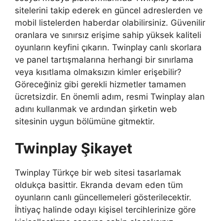
sitelerini takip ederek en güncel adreslerden ve
mobil listelerden haberdar olabilirsiniz. Güvenilir
oranlara ve sınırsız erişime sahip yüksek kaliteli
oyunların keyfini çıkarın. Twinplay canlı skorlara
ve panel tartışmalarına herhangi bir sınırlama
veya kısıtlama olmaksızın kimler erişebilir?
Göreceğiniz gibi gerekli hizmetler tamamen
ücretsizdir. En önemli adım, resmi Twinplay alan
adını kullanmak ve ardından şirketin web
sitesinin uygun bölümüne gitmektir.
Twinplay Şikayet
Twinplay Türkçe bir web sitesi tasarlamak
oldukça basittir. Ekranda devam eden tüm
oyunların canlı güncellemeleri gösterilecektir.
İhtiyaç halinde odayı kişisel tercihlerinize göre