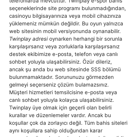
telefonlarda mevcuttur. Twinplay e-spor bahis
seçeneklerinde site programı bulunmadığından,
casinoyu bilgisayarınıza veya mobil cihazınıza
yüklemeniz mümkün değildir. Bu oyun yalnızca
web sitesinin mobil versiyonunda oynanabilir.
Twinplay adresi
oynarken herhangi bir sorunla
karşılaşırsanız veya zorluklarla karşılaşırsanız
destek ekibimize e-posta, telefon veya canlı
sohbet yoluyla ulaşabilirsiniz. Özür dileriz,
ancak şu anda bu web sitesinde SSS bölümü
bulunmamaktadır. Sorununuzu görmezden
gelmeyi seçerseniz çözüm bulamazsınız.
Müşteri hizmetleri temsilcisine e-posta veya
canlı sohbet yoluyla kolayca ulaşabilirsiniz.
Twinplay üye olmak için geçerli olan belirli
kurallar ve düzenlemeler vardır. Ancak bu
koşullar çok da zorlayıcı değil. Tüm bahis siteleri
aynı koşullara sahip olduğundan karar