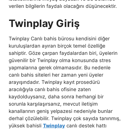
verilen bilgilerin faydalı olacağını düşünecektir.
Twinplay Giriş
Twinplay Canlı bahis bürosu kendisini diğer
kuruluşlardan ayıran birçok temel özelliğe
sahiptir. Göze çarpan faydalardan biri, üyelerin
güvenilir bir Twinplay olma konusunda stres
yapmalarına gerek olmamasıdır. Bu nedenle
canlı bahis siteleri her zaman yeni üyeler
arayışındadır. Twinplay kayıt prosedürü
aracılığıyla canlı bahis ofisine zaten
kaydolduysanız, daha sonra herhangi bir
sorunla karşılaşırsanız, mevcut iletişim
kanallarının geniş yelpazesi nedeniyle bunlar
derhal çözülebilir. Twinplay çok sayıda tanınmış,
yüksek bahisli
Twinplay
canlı destek hattı