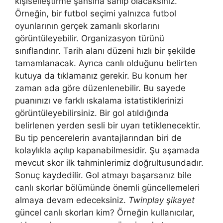
kişiselleştirme şansına sahip olacaksınız.
Örneğin, bir futbol seçimi yalnızca futbol
oyunlarının gerçek zamanlı skorlarını
görüntüleyebilir. Organizasyon türünü
sınıflandırır. Tarih alanı düzeni hızlı bir şekilde
tamamlanacak. Ayrıca canlı olduğunu belirten
kutuya da tıklamanız gerekir. Bu konum her
zaman ada göre düzenlenebilir. Bu sayede
puanınızı ve farklı ıskalama istatistiklerinizi
görüntüleyebilirsiniz. Bir gol atıldığında
belirlenen yerden sesli bir uyarı tetiklenecektir.
Bu tip pencerelerin avantajlarından biri de
kolaylıkla açılıp kapanabilmesidir. Şu aşamada
mevcut skor ilk tahminlerimiz doğrultusundadır.
Sonuç kaydedilir. Gol atmayı başarsanız bile
canlı skorlar bölümünde önemli güncellemeleri
almaya devam edeceksiniz.
Twinplay şikayet
güncel canlı skorları kim? Örneğin kullanıcılar,