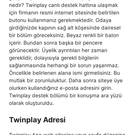
nedir? Twinplay canlı destek hattına ulaşmak
için firmanın resmi internet sitesinde belirtilen
butonu kullanmanız gerekmektedir. Odaya
girdiğinizde kapının sağ alt köşesinde dairesel
bir bölüm göreceksiniz. Beyaz renkli bir balon
içerir. Bundan sonra başka bir pencere
görünecektir. Üyelik ayrıntıları her zaman
gereklidir, dolayısıyla gerekli bilgilerin
sağlanmasında herhangi bir sorun yaşanmaz.
Öncelikle belirlenen alana ismi girmelisiniz. Bu
mutlak bir zorunluluktur. Daha sonra siteye üye
olurken kullandığınız e-posta adresini girin.
Twinplay destek bölümü bir konuşma ara yüzü
olarak oluşturuldu.
Twinplay Adresi