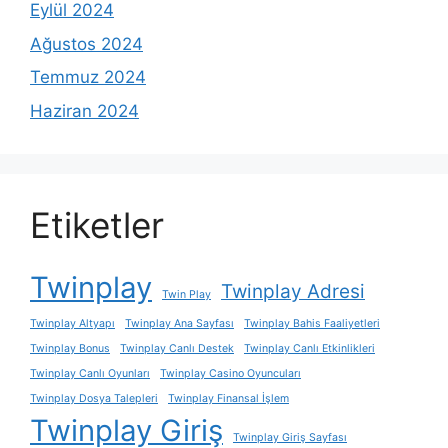
Eylül 2024
Ağustos 2024
Temmuz 2024
Haziran 2024
Etiketler
Twinplay
Twinplay Adresi
Twin Play
Twinplay Altyapı
Twinplay Ana Sayfası
Twinplay Bahis Faaliyetleri
Twinplay Bonus
Twinplay Canlı Destek
Twinplay Canlı Etkinlikleri
Twinplay Canlı Oyunları
Twinplay Casino Oyuncuları
Twinplay Dosya Talepleri
Twinplay Finansal İşlem
Twinplay Giriş
Twinplay Giriş Sayfası