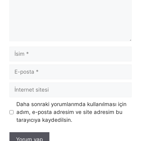
İsim
E-
posta
İnternet
sitesi
Daha sonraki yorumlarımda kullanılması için
adım, e-posta adresim ve site adresim bu
tarayıcıya kaydedilsin.