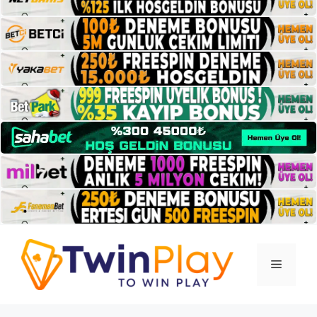
İçeriğe
atla
Menü