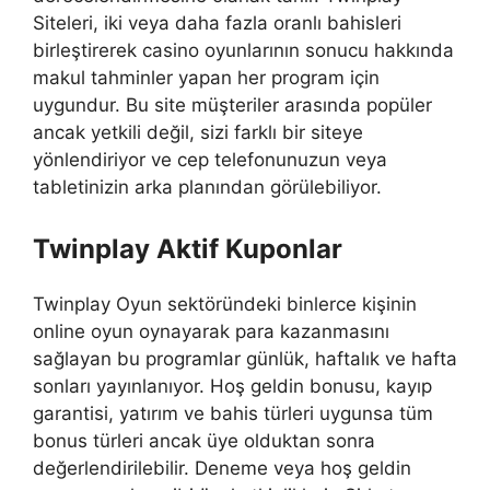
Siteleri, iki veya daha fazla oranlı bahisleri
birleştirerek casino oyunlarının sonucu hakkında
makul tahminler yapan her program için
uygundur. Bu site müşteriler arasında popüler
ancak yetkili değil, sizi farklı bir siteye
yönlendiriyor ve cep telefonunuzun veya
tabletinizin arka planından görülebiliyor.
Twinplay Aktif Kuponlar
Twinplay Oyun sektöründeki binlerce kişinin
online oyun oynayarak para kazanmasını
sağlayan bu programlar günlük, haftalık ve hafta
sonları yayınlanıyor. Hoş geldin bonusu, kayıp
garantisi, yatırım ve bahis türleri uygunsa tüm
bonus türleri ancak üye olduktan sonra
değerlendirilebilir. Deneme veya hoş geldin