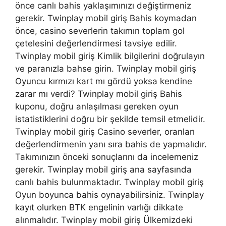
önce canlı bahis yaklaşımınızı değiştirmeniz
gerekir. Twinplay mobil giriş Bahis koymadan
önce, casino severlerin takımın toplam gol
çetelesini değerlendirmesi tavsiye edilir.
Twinplay mobil giriş Kimlik bilgilerini doğrulayın
ve paranızla bahse girin. Twinplay mobil giriş
Oyuncu kırmızı kart mı gördü yoksa kendine
zarar mı verdi? Twinplay mobil giriş Bahis
kuponu, doğru anlaşılması gereken oyun
istatistiklerini doğru bir şekilde temsil etmelidir.
Twinplay mobil giriş Casino severler, oranları
değerlendirmenin yanı sıra bahis de yapmalıdır.
Takımınızın önceki sonuçlarını da incelemeniz
gerekir. Twinplay mobil giriş ana sayfasında
canlı bahis bulunmaktadır. Twinplay mobil giriş
Oyun boyunca bahis oynayabilirsiniz. Twinplay
kayıt olurken BTK engelinin varlığı dikkate
alınmalıdır. Twinplay mobil giriş Ülkemizdeki