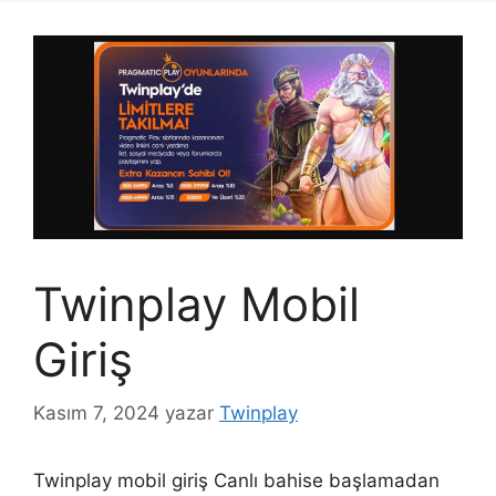
Twinplay Mobil
Giriş
Kasım 7, 2024
yazar
Twinplay
Twinplay mobil giriş Canlı bahise başlamadan