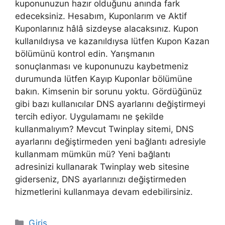
kuponunuzun hazır olduğunu anında fark
edeceksiniz. Hesabım, Kuponlarım ve Aktif
Kuponlarınız hâlâ sizdeyse alacaksınız. Kupon
kullanıldıysa ve kazanıldıysa lütfen Kupon Kazan
bölümünü kontrol edin. Yarışmanın
sonuçlanması ve kuponunuzu kaybetmeniz
durumunda lütfen Kayıp Kuponlar bölümüne
bakın. Kimsenin bir sorunu yoktu. Gördüğünüz
gibi bazı kullanıcılar DNS ayarlarını değiştirmeyi
tercih ediyor. Uygulamamı ne şekilde
kullanmalıyım? Mevcut Twinplay sitemi, DNS
ayarlarını değiştirmeden yeni bağlantı adresiyle
kullanmam mümkün mü? Yeni bağlantı
adresinizi kullanarak Twinplay web sitesine
giderseniz, DNS ayarlarınızı değiştirmeden
hizmetlerini kullanmaya devam edebilirsiniz.
Kategoriler
Giriş