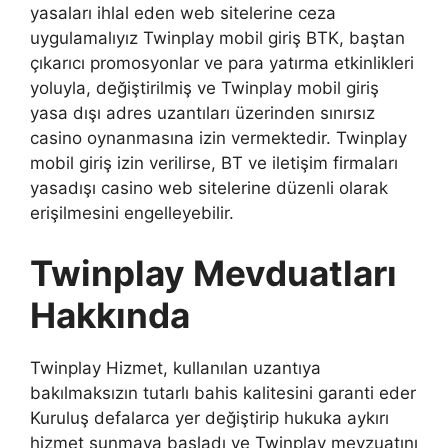
yasaları ihlal eden web sitelerine ceza
uygulamalıyız Twinplay mobil giriş BTK, baştan
çıkarıcı promosyonlar ve para yatırma etkinlikleri
yoluyla, değiştirilmiş ve Twinplay mobil giriş
yasa dışı adres uzantıları üzerinden sınırsız
casino oynanmasına izin vermektedir. Twinplay
mobil giriş izin verilirse, BT ve iletişim firmaları
yasadışı casino web sitelerine düzenli olarak
erişilmesini engelleyebilir.
Twinplay Mevduatları
Hakkında
Twinplay Hizmet, kullanılan uzantıya
bakılmaksızın tutarlı bahis kalitesini garanti eder
Kuruluş defalarca yer değiştirip hukuka aykırı
hizmet sunmaya başladı ve Twinplay mevzuatını