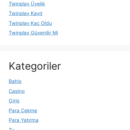
Twinplay Üyelik
Twinplay Kayıt
Twinplay Kaç Oldu
Twinplay Güvenilir Mi
Kategoriler
Bahis
Casino
Giriş
Para Çekme
Para Yatırma
Tv