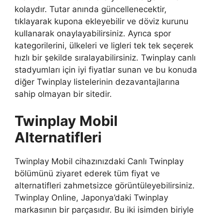
kolaydır. Tutar anında güncellenecektir,
tıklayarak kupona ekleyebilir ve döviz kurunu
kullanarak onaylayabilirsiniz. Ayrıca spor
kategorilerini, ülkeleri ve ligleri tek tek seçerek
hızlı bir şekilde sıralayabilirsiniz. Twinplay canlı
stadyumları için iyi fiyatlar sunan ve bu konuda
diğer Twinplay listelerinin dezavantajlarına
sahip olmayan bir sitedir.
Twinplay Mobil
Alternatifleri
Twinplay Mobil cihazınızdaki Canlı Twinplay
bölümünü ziyaret ederek tüm fiyat ve
alternatifleri zahmetsizce görüntüleyebilirsiniz.
Twinplay Online, Japonya’daki Twinplay
markasının bir parçasıdır. Bu iki isimden biriyle