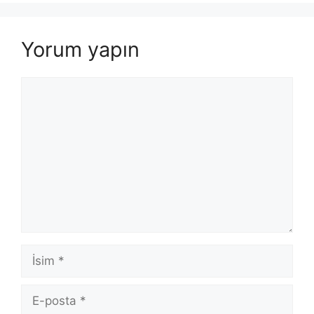
Yorum yapın
Yorum
İsim
E-
posta