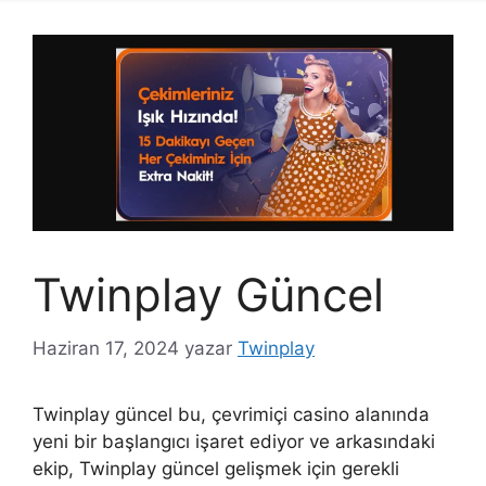
Twinplay Güncel
Haziran 17, 2024
yazar
Twinplay
Twinplay güncel bu, çevrimiçi casino alanında
yeni bir başlangıcı işaret ediyor ve arkasındaki
ekip, Twinplay güncel gelişmek için gerekli