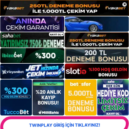
×
TWINPLAY GİRİŞ İÇİN TIKLAYINIZ!