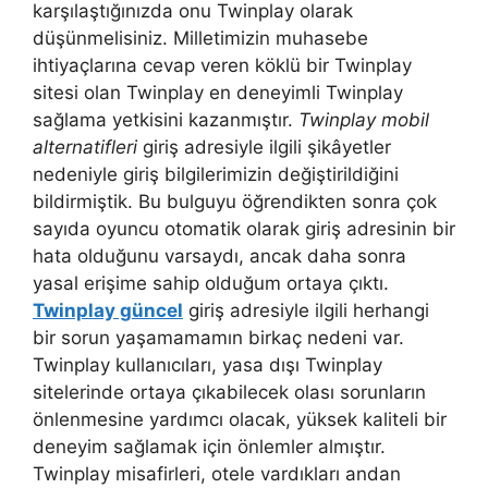
karşılaştığınızda onu Twinplay olarak
düşünmelisiniz. Milletimizin muhasebe
ihtiyaçlarına cevap veren köklü bir Twinplay
sitesi olan Twinplay en deneyimli Twinplay
sağlama yetkisini kazanmıştır.
Twinplay mobil
alternatifleri
giriş adresiyle ilgili şikâyetler
nedeniyle giriş bilgilerimizin değiştirildiğini
bildirmiştik. Bu bulguyu öğrendikten sonra çok
sayıda oyuncu otomatik olarak giriş adresinin bir
hata olduğunu varsaydı, ancak daha sonra
yasal erişime sahip olduğum ortaya çıktı.
Twinplay güncel
giriş adresiyle ilgili herhangi
bir sorun yaşamamamın birkaç nedeni var.
Twinplay kullanıcıları, yasa dışı Twinplay
sitelerinde ortaya çıkabilecek olası sorunların
önlenmesine yardımcı olacak, yüksek kaliteli bir
deneyim sağlamak için önlemler almıştır.
Twinplay misafirleri, otele vardıkları andan