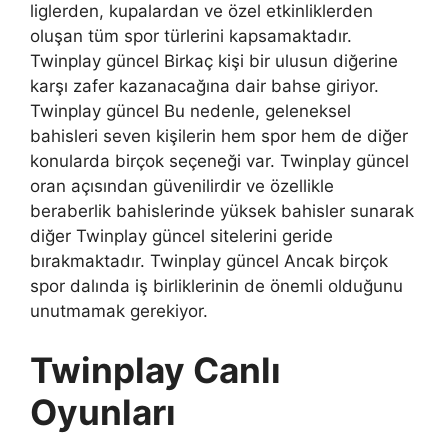
liglerden, kupalardan ve özel etkinliklerden
oluşan tüm spor türlerini kapsamaktadır.
Twinplay güncel Birkaç kişi bir ulusun diğerine
karşı zafer kazanacağına dair bahse giriyor.
Twinplay güncel Bu nedenle, geleneksel
bahisleri seven kişilerin hem spor hem de diğer
konularda birçok seçeneği var. Twinplay güncel
oran açısından güvenilirdir ve özellikle
beraberlik bahislerinde yüksek bahisler sunarak
diğer Twinplay güncel sitelerini geride
bırakmaktadır. Twinplay güncel Ancak birçok
spor dalında iş birliklerinin de önemli olduğunu
unutmamak gerekiyor.
Twinplay Canlı
Oyunları