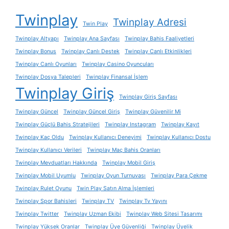
Twinplay
Twinplay Adresi
Twin Play
Twinplay Altyapı
Twinplay Ana Sayfası
Twinplay Bahis Faaliyetleri
Twinplay Bonus
Twinplay Canlı Destek
Twinplay Canlı Etkinlikleri
Twinplay Canlı Oyunları
Twinplay Casino Oyuncuları
Twinplay Dosya Talepleri
Twinplay Finansal İşlem
Twinplay Giriş
Twinplay Giriş Sayfası
Twinplay Güncel
Twinplay Güncel Giriş
Twinplay Güvenilir Mi
Twinplay Güçlü Bahis Stratejileri
Twinplay Instagram
Twinplay Kayıt
Twinplay Kaç Oldu
Twinplay Kullanıcı Deneyimi
Twinplay Kullanıcı Dostu
Twinplay Kullanıcı Verileri
Twinplay Maç Bahis Oranları
Twinplay Mevduatları Hakkında
Twinplay Mobil Giriş
Twinplay Mobil Uyumlu
Twinplay Oyun Turnuvası
Twinplay Para Çekme
Twinplay Rulet Oyunu
Twin Play Satın Alma İşlemleri
Twinplay Spor Bahisleri
Twinplay TV
Twinplay Tv Yayını
Twinplay Twitter
Twinplay Uzman Ekibi
Twinplay Web Sitesi Tasarımı
Twinplay Yüksek Oranlar
Twinplay Üye Güvenliği
Twinplay Üyelik