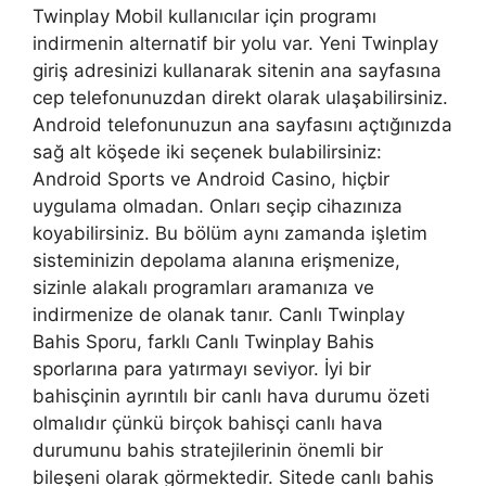
Twinplay Mobil kullanıcılar için programı
indirmenin alternatif bir yolu var. Yeni Twinplay
giriş adresinizi kullanarak sitenin ana sayfasına
cep telefonunuzdan direkt olarak ulaşabilirsiniz.
Android telefonunuzun ana sayfasını açtığınızda
sağ alt köşede iki seçenek bulabilirsiniz:
Android Sports ve Android Casino, hiçbir
uygulama olmadan. Onları seçip cihazınıza
koyabilirsiniz. Bu bölüm aynı zamanda işletim
sisteminizin depolama alanına erişmenize,
sizinle alakalı programları aramanıza ve
indirmenize de olanak tanır. Canlı Twinplay
Bahis Sporu, farklı Canlı Twinplay Bahis
sporlarına para yatırmayı seviyor. İyi bir
bahisçinin ayrıntılı bir canlı hava durumu özeti
olmalıdır çünkü birçok bahisçi canlı hava
durumunu bahis stratejilerinin önemli bir
bileşeni olarak görmektedir. Sitede canlı bahis