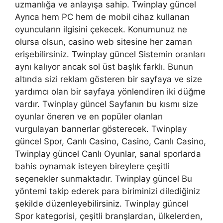
uzmanlığa ve anlayışa sahip. Twinplay güncel
Ayrıca hem PC hem de mobil cihaz kullanan
oyuncuların ilgisini çekecek. Konumunuz ne
olursa olsun, casino web sitesine her zaman
erişebilirsiniz. Twinplay güncel Sistemin oranları
aynı kalıyor ancak sol üst başlık farklı. Bunun
altında sizi reklam gösteren bir sayfaya ve size
yardımcı olan bir sayfaya yönlendiren iki düğme
vardır. Twinplay güncel Sayfanın bu kısmı size
oyunlar öneren ve en popüler olanları
vurgulayan bannerlar gösterecek. Twinplay
güncel Spor, Canlı Casino, Casino, Canlı Casino,
Twinplay güncel Canlı Oyunlar, sanal sporlarda
bahis oynamak isteyen bireylere çeşitli
seçenekler sunmaktadır. Twinplay güncel Bu
yöntemi takip ederek para biriminizi dilediğiniz
şekilde düzenleyebilirsiniz. Twinplay güncel
Spor kategorisi, çeşitli branşlardan, ülkelerden,