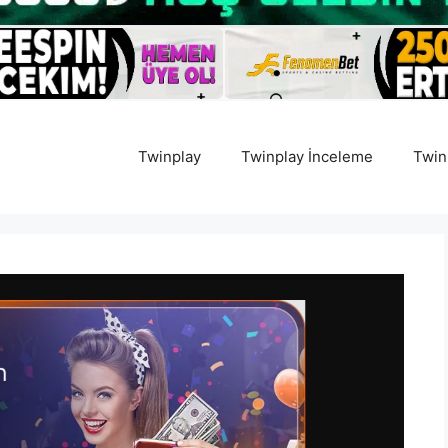
Twinplay
Twinplay İnceleme
Twin